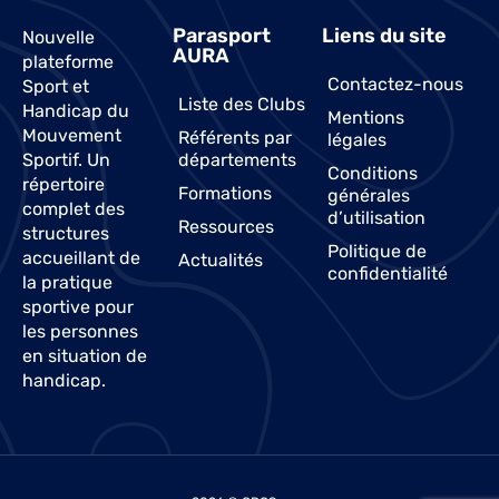
Parasport
Liens du site
Nouvelle
AURA
plateforme
Contactez-nous
Sport et
Liste des Clubs
Handicap du
Mentions
Mouvement
Référents par
légales
Sportif. Un
départements
Conditions
répertoire
Formations
générales
complet des
d’utilisation
Ressources
structures
Politique de
accueillant de
Actualités
confidentialité
la pratique
sportive pour
les personnes
en situation de
handicap.