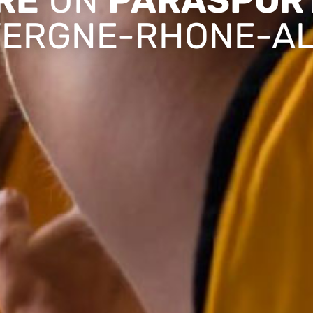
RE
UN
PARASPOR
ERGNE-RHONE-A