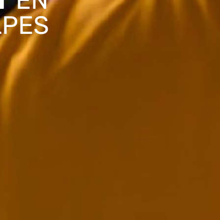
T
EN
LPES