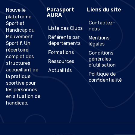
Parasport
Liens du site
Nouvelle
AURA
plateforme
Contactez-
Sport et
Liste des Clubs
nous
Handicap du
Mouvement
Référents par
Mentions
Sportif. Un
départements
légales
répertoire
Formations
Conditions
complet des
générales
Ressources
structures
d’utilisation
accueillant de
Actualités
Politique de
la pratique
confidentialité
sportive pour
les personnes
en situation de
handicap.