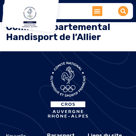
Comité Départemental
Handisport de l’Allier
Parasport
Liens du site