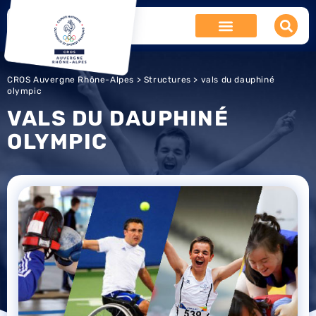
CROS Auvergne Rhône-Alpes
>
Structures
> vals du dauphiné
olympic
VALS DU DAUPHINÉ
OLYMPIC