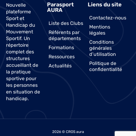
Parasport
Liens du site
Nouvelle
AURA
plateforme
Contactez-nous
Sport et
Liste des Clubs
Handicap du
Mentions
Mouvement
Référents par
légales
Sportif. Un
départements
Conditions
répertoire
Formations
générales
complet des
d’utilisation
Ressources
structures
Politique de
accueillant de
Actualités
confidentialité
la pratique
sportive pour
les personnes
en situation de
handicap.
2026 © CROS aura