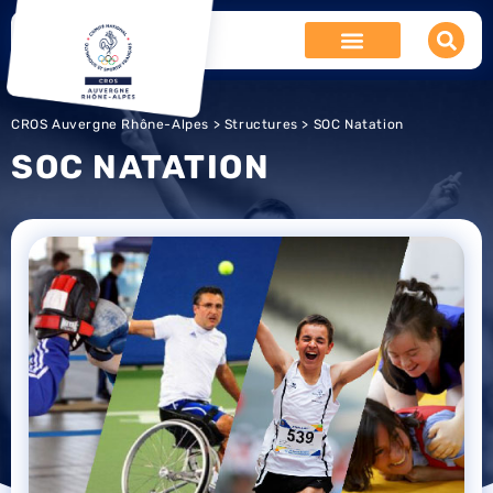
CROS Auvergne Rhône-Alpes
>
Structures
> SOC Natation
SOC NATATION