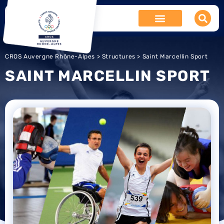
CROS Auvergne Rhône-Alpes
>
Structures
> Saint Marcellin Sport
SAINT MARCELLIN SPORT