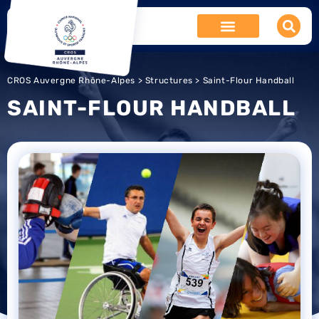
CROS Auvergne Rhône-Alpes
>
Structures
> Saint-Flour Handball
SAINT-FLOUR HANDBALL