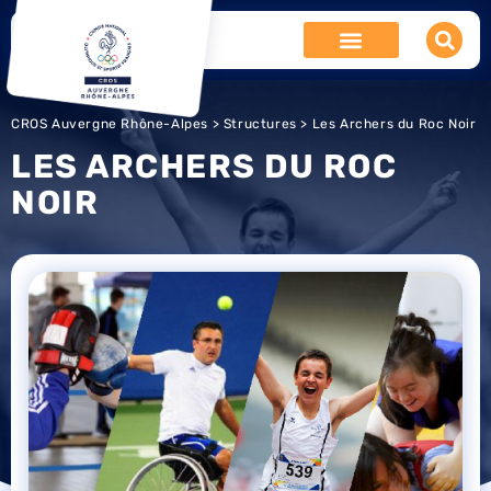
CROS Auvergne Rhône-Alpes
>
Structures
> Les Archers du Roc Noir
LES ARCHERS DU ROC
NOIR