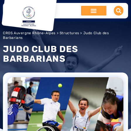
CROS Auvergne Rhône-Alpes
>
Structures
> Judo Club des
Barbarians
JUDO CLUB DES
BARBARIANS