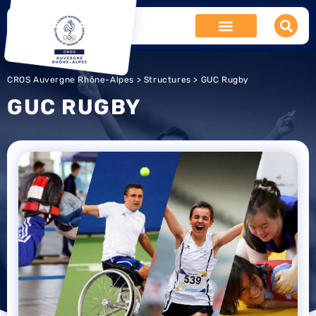
CROS Auvergne Rhône-Alpes
>
Structures
> GUC Rugby
GUC RUGBY