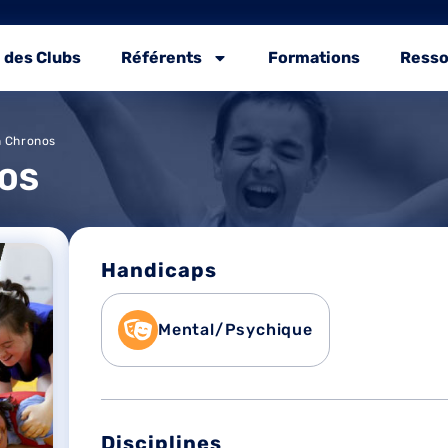
 des Clubs
Référents
Formations
Resso
n Chronos
OS
Handicaps
Mental/Psychique
Disciplines