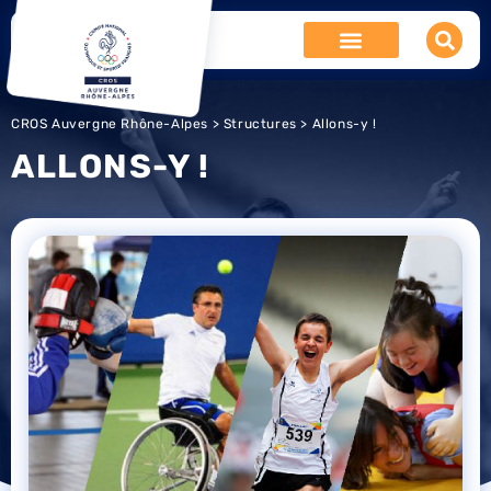
CROS Auvergne Rhône-Alpes
>
Structures
> Allons-y !
ALLONS-Y !