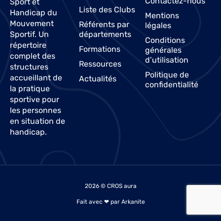
Contactez-nous
Sport et
Liste des Clubs
Handicap du
Mentions
Mouvement
Référents par
légales
Sportif. Un
départements
Conditions
répertoire
Formations
générales
complet des
d’utilisation
Ressources
structures
Politique de
accueillant de
Actualités
confidentialité
la pratique
sportive pour
les personnes
en situation de
handicap.
2026 © CROS aura
Fait avec ❤ par Arkanite